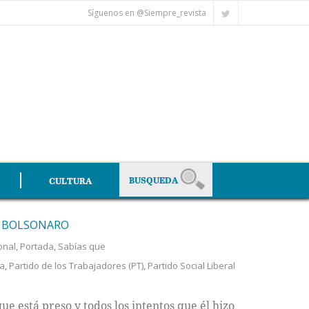
Síguenos en @Siempre_revista
CULTURA
R BOLSONARO
onal
,
Portada
,
Sabías que
va
,
Partido de los Trabajadores (PT)
,
Partido Social Liberal
e está preso y todos los intentos que él hizo