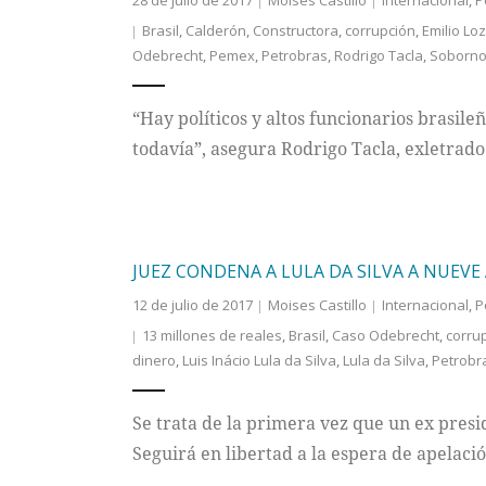
28 de julio de 2017
Moises Castillo
Internacional
,
P
Brasil
,
Calderón
,
Constructora
,
corrupción
,
Emilio Lo
Odebrecht
,
Pemex
,
Petrobras
,
Rodrigo Tacla
,
Soborn
“Hay políticos y altos funcionarios brasil
todavía”, asegura Rodrigo Tacla, exletrado
JUEZ CONDENA A LULA DA SILVA A NUEVE
12 de julio de 2017
Moises Castillo
Internacional
,
P
13 millones de reales
,
Brasil
,
Caso Odebrecht
,
corru
dinero
,
Luis Inácio Lula da Silva
,
Lula da Silva
,
Petrobr
Se trata de la primera vez que un ex presi
Seguirá en libertad a la espera de apelació