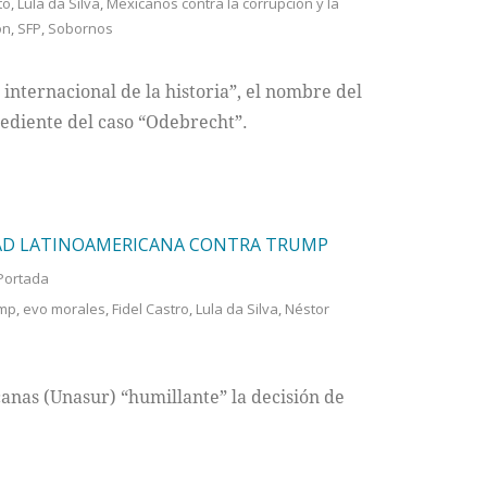
to
,
Lula da Silva
,
Mexicanos contra la corrupción y la
ón
,
SFP
,
Sobornos
internacional de la historia”, el nombre del
ediente del caso “Odebrecht”.
IDAD LATINOAMERICANA CONTRA TRUMP
Portada
ump
,
evo morales
,
Fidel Castro
,
Lula da Silva
,
Néstor
nas (Unasur) “humillante” la decisión de