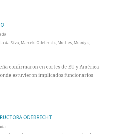
CO
ada
la da Silva
,
Marcelo Odebrecht
,
Moches
,
Moody's
,
leña confirmaron en cortes de EU y América
donde estuvieron implicados funcionarios
TRUCTORA ODEBRECHT
ada