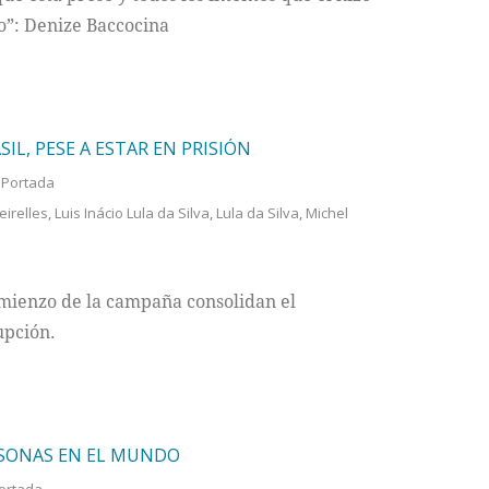
to”: Denize Baccocina
IL, PESE A ESTAR EN PRISIÓN
,
Portada
irelles
,
Luis Inácio Lula da Silva
,
Lula da Silva
,
Michel
omienzo de la campaña consolidan el
upción.
RSONAS EN EL MUNDO