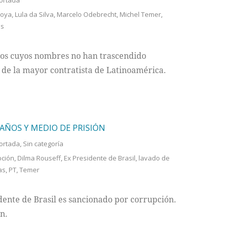
ortada
zoya
,
Lula da Silva
,
Marcelo Odebrecht
,
Michel Temer
,
os
eños cuyos nombres no han trascendido
 de la mayor contratista de Latinoamérica.
 AÑOS Y MEDIO DE PRISIÓN
ortada
,
Sin categoría
pción
,
Dilma Rouseff
,
Ex Presidente de Brasil
,
lavado de
as
,
PT
,
Temer
dente de Brasil es sancionado por corrupción.
n.