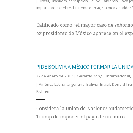
Brasil
,
Braskem
,
corrupción
,
Felipe Calderón
,
Lava Ja
impunidad
,
Odebrecht
,
Pemex
,
PGR
,
Salpica a Calder
Calificado como “el mayor caso de soborno 
ex presidente de México aparece en el exp
PIDE BOLIVIA A MÉXICO FORMAR LA UN
27 de enero de 2017
Gerardo Yong
Internacional
,
América Latina
,
argentina
,
Bolivia
,
Brasil
,
Donald Tr
Kichner
Considera la Unión de Naciones Sudamerica
Trump de imponer el pago de un muro.