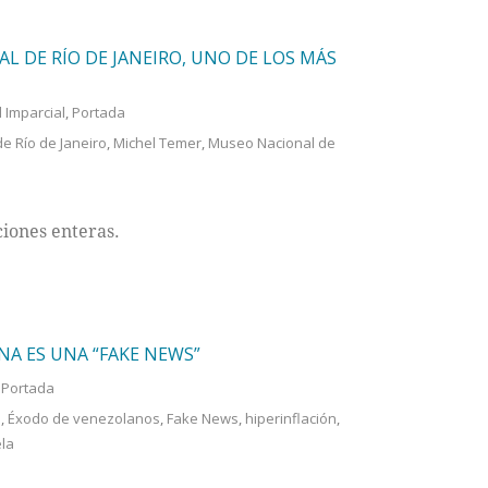
L DE RÍO DE JANEIRO, UNO DE LOS MÁS
l Imparcial
,
Portada
e Río de Janeiro
,
Michel Temer
,
Museo Nacional de
ciones enteras.
A ES UNA “FAKE NEWS”
,
Portada
o
,
Éxodo de venezolanos
,
Fake News
,
hiperinflación
,
la