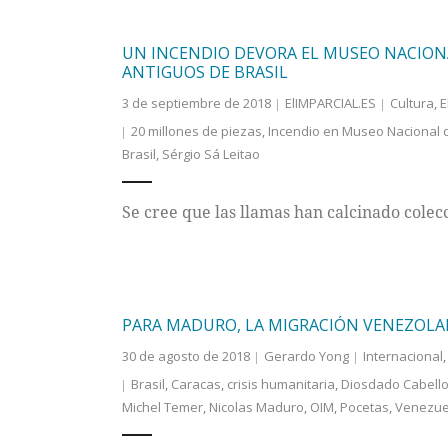
UN INCENDIO DEVORA EL MUSEO NACIONA
ANTIGUOS DE BRASIL
3 de septiembre de 2018
ElIMPARCIAL.ES
Cultura
,
E
20 millones de piezas
,
Incendio en Museo Nacional d
Brasil
,
Sérgio Sá Leitao
Se cree que las llamas han calcinado colec
PARA MADURO, LA MIGRACIÓN VENEZOLAN
30 de agosto de 2018
Gerardo Yong
Internacional
Brasil
,
Caracas
,
crisis humanitaria
,
Diosdado Cabell
Michel Temer
,
Nicolas Maduro
,
OIM
,
Pocetas
,
Venezue