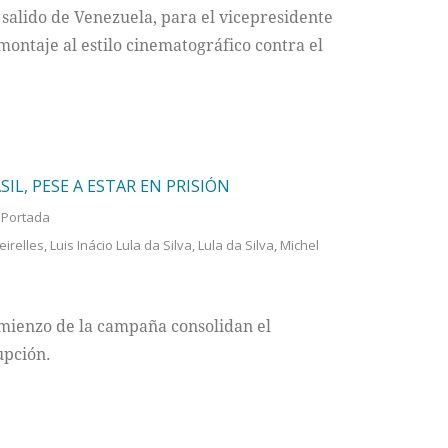
alido de Venezuela, para el vicepresidente
montaje al estilo cinematográfico contra el
IL, PESE A ESTAR EN PRISIÓN
,
Portada
irelles
,
Luis Inácio Lula da Silva
,
Lula da Silva
,
Michel
omienzo de la campaña consolidan el
upción.