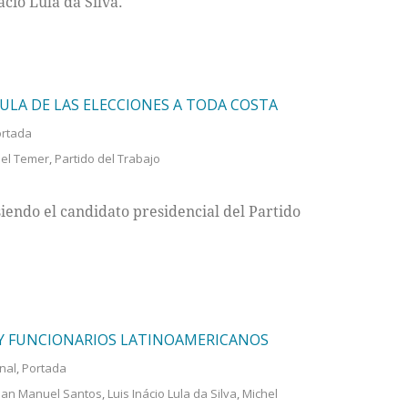
ácio Lula da Silva.
ULA DE LAS ELECCIONES A TODA COSTA
rtada
el Temer
,
Partido del Trabajo
siendo el candidato presidencial del Partido
 Y FUNCIONARIOS LATINOAMERICANOS
nal
,
Portada
uan Manuel Santos
,
Luis Inácio Lula da Silva
,
Michel