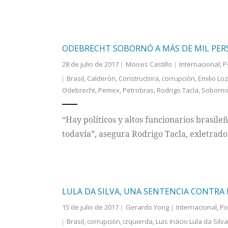
ODEBRECHT SOBORNÓ A MÁS DE MIL PE
28 de julio de 2017
Moises Castillo
Internacional
,
P
Brasil
,
Calderón
,
Constructora
,
corrupción
,
Emilio Lo
Odebrecht
,
Pemex
,
Petrobras
,
Rodrigo Tacla
,
Soborn
“Hay políticos y altos funcionarios brasil
todavía”, asegura Rodrigo Tacla, exletrado
LULA DA SILVA, UNA SENTENCIA CONTRA 
15 de julio de 2017
Gerardo Yong
Internacional
,
Po
Brasil
,
corrupción
,
izquierda
,
Luis Inácio Lula da Silva