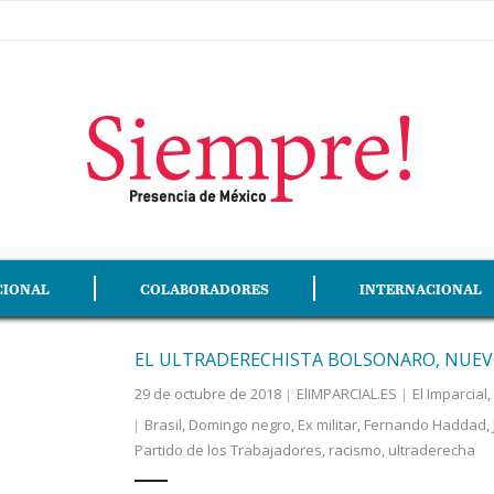
CIONAL
COLABORADORES
INTERNACIONAL
EL ULTRADERECHISTA BOLSONARO, NUEVO
29 de octubre de 2018
ElIMPARCIAL.ES
El Imparcial
,
Brasil
,
Domingo negro
,
Ex militar
,
Fernando Haddad
,
Partido de los Trabajadores
,
racismo
,
ultraderecha