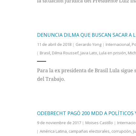
la situación jurídica del Presidente Luiz In
DENUNCIA DILMA QUE BUSCAN SACAR A L
11 de abril de 2018
Gerardo Yong
Internacional
,
Po
Brasil
,
Dilma Roussef
,
Java Lato
,
Lula en prisión
,
Mich
Para la ex presidenta de Brasil Lula sigue 
del Trabajo.
ODEBRECHT PAGÓ 200 MDD A POLÍTICOS
9 de noviembre de 2017
Moises Castillo
Internacio
América Latina
,
campañas electorales
,
corrupción
,
J