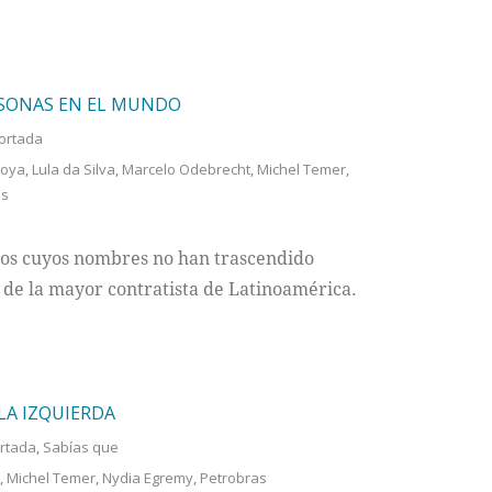
RSONAS EN EL MUNDO
ortada
zoya
,
Lula da Silva
,
Marcelo Odebrecht
,
Michel Temer
,
os
eños cuyos nombres no han trascendido
 de la mayor contratista de Latinoamérica.
LA IZQUIERDA
rtada
,
Sabías que
,
Michel Temer
,
Nydia Egremy
,
Petrobras