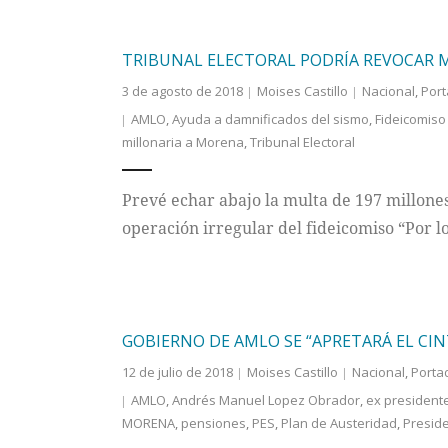
TRIBUNAL ELECTORAL PODRÍA REVOCAR 
3 de agosto de 2018
Moises Castillo
Nacional
,
Por
AMLO
,
Ayuda a damnificados del sismo
,
Fideicomiso
millonaria a Morena
,
Tribunal Electoral
Prevé echar abajo la multa de 197 millone
operación irregular del fideicomiso “Por l
GOBIERNO DE AMLO SE “APRETARÁ EL CI
12 de julio de 2018
Moises Castillo
Nacional
,
Porta
AMLO
,
Andrés Manuel Lopez Obrador
,
ex president
MORENA
,
pensiones
,
PES
,
Plan de Austeridad
,
Presid