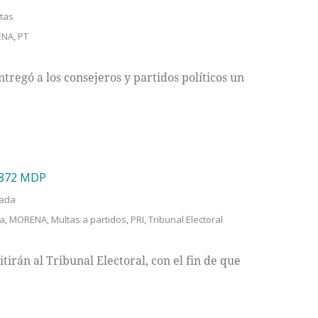
stas
ENA
,
PT
tregó a los consejeros y partidos políticos un
 872 MDP
tada
a
,
MORENA
,
Multas a partidos
,
PRI
,
Tribunal Electoral
irán al Tribunal Electoral, con el fin de que