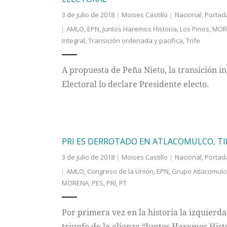
3 de julio de 2018
Moises Castillo
Nacional
,
Portad
AMLO
,
EPN
,
Juntos Haremos Historia
,
Los Pinos
,
MOR
Integral
,
Transición ordenada y pacifica
,
Trife
A propuesta de Peña Nieto, la transición i
Electoral lo declare Presidente electo.
PRI ES DERROTADO EN ATLACOMULCO, TI
3 de julio de 2018
Moises Castillo
Nacional
,
Portad
AMLO
,
Congreso de la Unión
,
EPN
,
Grupo Atlacomulc
MORENA
,
PES
,
PRI
,
PT
Por primera vez en la historia la izquierd
triunfo de la alianza “Juntos Haremos Hist