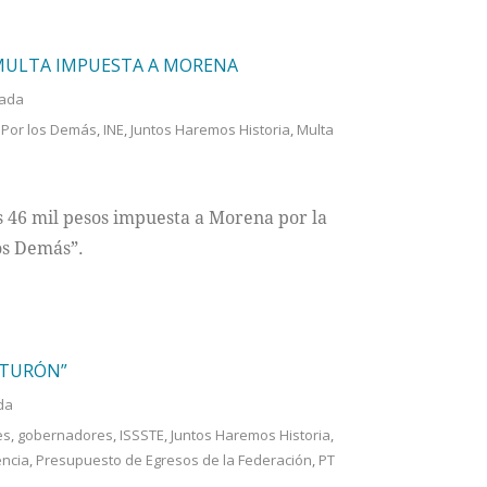
MULTA IMPUESTA A MORENA
tada
 Por los Demás
,
INE
,
Juntos Haremos Historia
,
Multa
s 46 mil pesos impuesta a Morena por la
os Demás”.
NTURÓN”
da
es
,
gobernadores
,
ISSSTE
,
Juntos Haremos Historia
,
encia
,
Presupuesto de Egresos de la Federación
,
PT