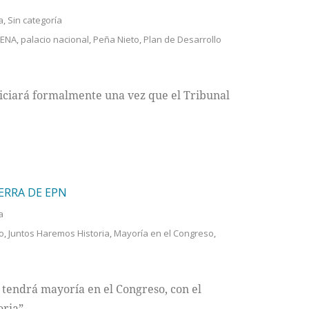
a
,
Sin categoría
ENA
,
palacio nacional
,
Peña Nieto
,
Plan de Desarrollo
niciará formalmente una vez que el Tribunal
ERRA DE EPN
a
o
,
Juntos Haremos Historia
,
Mayoría en el Congreso
,
a tendrá mayoría en el Congreso, con el
oria”.