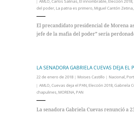
AMLO
,
Carlos Salinas
,
El innombrable
,
Elección 2018
,
del poder
,
La patria es primero
,
Miguel Cantón Zetina
El precandidato presidencial de Morena ase
jefe de la mafia del poder” sería perdonad
LA SENADORA GABRIELA CUEVAS DEJA EL 
22 de enero de 2018
Moises Castillo
Nacional
,
Por
AMLO
,
Cuevas deja el PAN
,
Elección 2018
,
Gabriela 
chapulines
,
MORENA
,
PAN
La senadora Gabriela Cuevas renunció a 23