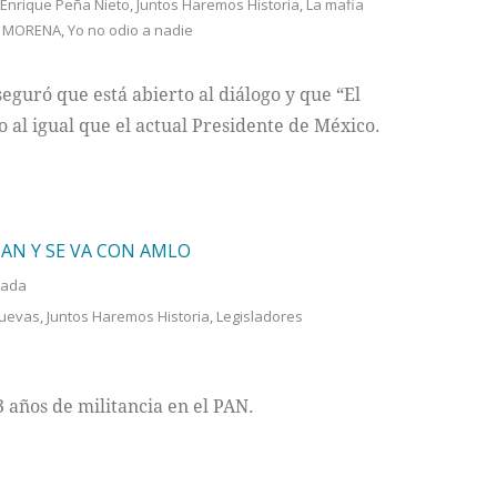
Enrique Peña Nieto
,
Juntos Haremos Historia
,
La mafia
,
MORENA
,
Yo no odio a nadie
guró que está abierto al diálogo y que “El
o al igual que el actual Presidente de México.
PAN Y SE VA CON AMLO
tada
Cuevas
,
Juntos Haremos Historia
,
Legisladores
 años de militancia en el PAN.