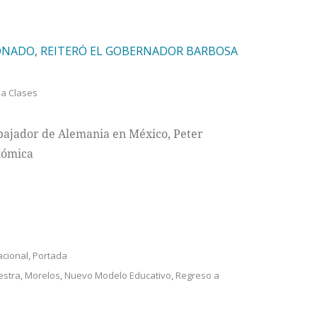
LONADO, REITERÓ EL GOBERNADOR BARBOSA
a Clases
mbajador de Alemania en México, Peter
nómica
acional
,
Portada
estra
,
Morelos
,
Nuevo Modelo Educativo
,
Regreso a