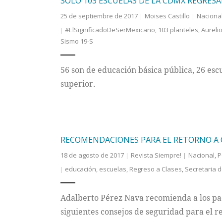
SÓLO 103 ESCUELAS DE LA CDMX REGRESA
25 de septiembre de 2017
Moises Castillo
Naciona
#ElSignificadoDeSerMexicano
,
103 planteles
,
Aureli
Sismo 19-S
56 son de educación básica pública, 26 es
superior.
RECOMENDACIONES PARA EL RETORNO A 
18 de agosto de 2017
Revista Siempre!
Nacional
,
P
educación
,
escuelas
,
Regreso a Clases
,
Secretaria d
Adalberto Pérez Nava recomienda a los pad
siguientes consejos de seguridad para el re