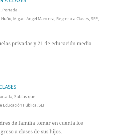
N A CLASES
l
,
Portada
o Nuño
,
Miguel Angel Mancera
,
Regreso a Clases
,
SEP
,
cuelas privadas y 21 de educación media
CLASES
ortada
,
Sabías que
e Educación Pública
,
SEP
res de familia tomar en cuenta los
greso a clases de sus hijos.