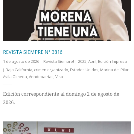
Internacional
Cultura
REVISTA SIEMPRE N° 3816
1 de agosto de 2026
Revista Siempre!
2025
,
Abril
,
Edición Impresa
Baja California
,
crimen organizado
,
Estados Unidos
,
Marina del Pilar
Avila Olmeda
,
Vendepatrias
,
Visa
Edición correspondiente al domingo 2 de agosto de
2026.