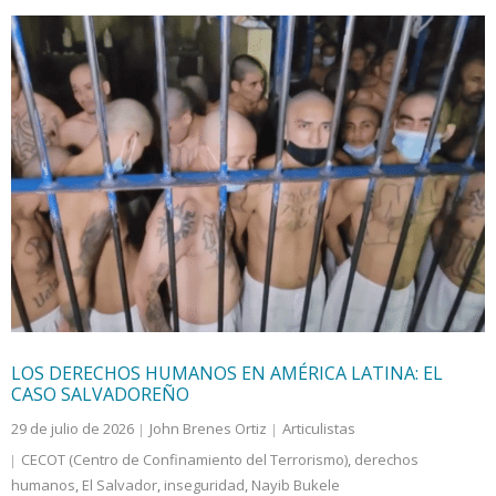
LOS DERECHOS HUMANOS EN AMÉRICA LATINA: EL
CASO SALVADOREÑO
29 de julio de 2026
John Brenes Ortiz
Articulistas
CECOT (Centro de Confinamiento del Terrorismo)
,
derechos
humanos
,
El Salvador
,
inseguridad
,
Nayib Bukele