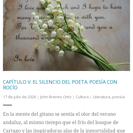
CAPÍTULO V: EL SILENCIO DEL POETA. POESÍA CON
ROCÍO
17 de julio de 2026
John Brenes Ortiz
Cultura
Literatura
,
poesía
En la mente del gitano se sentía el olor del verano
andaluz, al mismo tiempo que el frío del bosque de
Cartago y las inspiradoras alas de la inmortalidad que