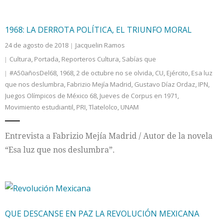
Internacional
1968: LA DERROTA POLÍTICA, EL TRIUNFO MORAL
Cultura
24 de agosto de 2018
Jacquelin Ramos
Cultura
,
Portada
,
Reporteros Cultura
,
Sabías que
#A50añosDel68
,
1968
,
2 de octubre no se olvida
,
CU
,
Ejército
,
Esa luz
que nos deslumbra
,
Fabrizio Mejía Madrid
,
Gustavo Díaz Ordaz
,
IPN
,
Juegos Olímpicos de México 68
,
Jueves de Corpus en 1971
,
Movimiento estudiantil
,
PRI
,
Tlatelolco
,
UNAM
Entrevista a Fabrizio Mejía Madrid / Autor de la novela
“Esa luz que nos deslumbra”.
QUE DESCANSE EN PAZ LA REVOLUCIÓN MEXICANA