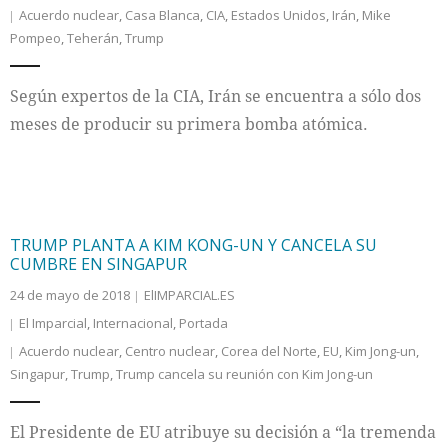
Acuerdo nuclear
,
Casa Blanca
,
CIA
,
Estados Unidos
,
Irán
,
Mike
Pompeo
,
Teherán
,
Trump
Internacional
Cultura
Según expertos de la CIA, Irán se encuentra a sólo dos
meses de producir su primera bomba atómica.
TRUMP PLANTA A KIM KONG-UN Y CANCELA SU
CUMBRE EN SINGAPUR
24 de mayo de 2018
ElIMPARCIAL.ES
El Imparcial
,
Internacional
,
Portada
Acuerdo nuclear
,
Centro nuclear
,
Corea del Norte
,
EU
,
Kim Jong-un
,
Singapur
,
Trump
,
Trump cancela su reunión con Kim Jong-un
El Presidente de EU atribuye su decisión a “la tremenda