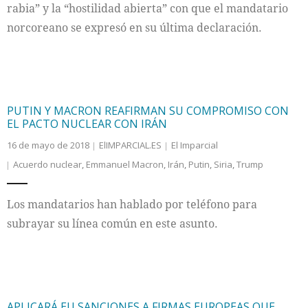
rabia” y la “hostilidad abierta” con que el mandatario
norcoreano se expresó en su última declaración.
PUTIN Y MACRON REAFIRMAN SU COMPROMISO CON
EL PACTO NUCLEAR CON IRÁN
16 de mayo de 2018
ElIMPARCIAL.ES
El Imparcial
Acuerdo nuclear
,
Emmanuel Macron
,
Irán
,
Putin
,
Siria
,
Trump
Los mandatarios han hablado por teléfono para
subrayar su línea común en este asunto.
APLICARÁ EU SANCIONES A FIRMAS EUROPEAS QUE