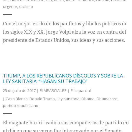
urgente
,
racismo
Con el mejor estilo de los panfletos y libelos políticos de
los siglos XIX y XX, Jorge Volpi alza la voz en contra del
presidente de Estados Unidos, sus ideas y sus acciones.
TRUMP, A LOS REPUBLICANOS DÍSCOLOS Y SOBRE LA
LEY SANITARIA: “HAGAN SU TRABAJO”
25 de julio de 2017
ElIMPARCIAL.ES
El Imparcial
Casa Blanca
,
Donald Trump
,
Ley sanitaria
,
Obama
,
Obamacare
,
partido republicano
El magnate ha criticado a sus compañeros de partido en
el día en que su yerno fue interrogado por el Senado.