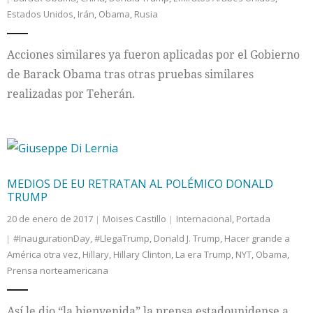
Estados Unidos
,
Irán
,
Obama
,
Rusia
Acciones similares ya fueron aplicadas por el Gobierno
de Barack Obama tras otras pruebas similares
realizadas por Teherán.
MEDIOS DE EU RETRATAN AL POLÉMICO DONALD
TRUMP
20 de enero de 2017
Moises Castillo
Internacional
,
Portada
#InaugurationDay
,
#LlegaTrump
,
Donald J. Trump
,
Hacer grande a
América otra vez
,
Hillary
,
Hillary Clinton
,
La era Trump
,
NYT
,
Obama
,
Prensa norteamericana
Así le dio “la bienvenida” la prensa estadounidense a