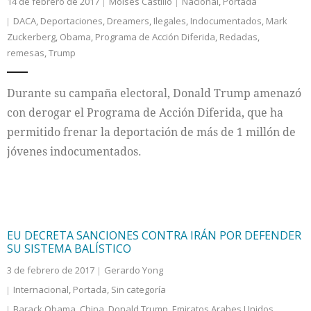
14 de febrero de 2017
Moises Castillo
Nacional
,
Portada
DACA
,
Deportaciones
,
Dreamers
,
Ilegales
,
Indocumentados
,
Mark
Zuckerberg
,
Obama
,
Programa de Acción Diferida
,
Redadas
,
remesas
,
Trump
Durante su campaña electoral, Donald Trump amenazó
con derogar el Programa de Acción Diferida, que ha
permitido frenar la deportación de más de 1 millón de
jóvenes indocumentados.
EU DECRETA SANCIONES CONTRA IRÁN POR DEFENDER
SU SISTEMA BALÍSTICO
3 de febrero de 2017
Gerardo Yong
Internacional
,
Portada
,
Sin categoría
Barack Obama
,
China
,
Donald Trump
,
Emiratos Arabes Unidos
,