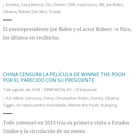
bomba
,
Casa Blanca
,
CIA
,
Clinton
,
CNN
,
explosivos
,
FBI
,
Joe Biden
,
Obama
,
Robert Der Niro
,
Trump
Internacional
Cultura
El exvicepresidente Joe Biden y el actor Robert >e Niro,
los últimos en recibirlos.
CHINA CENSURA LA PELÍCULA DE WINNIE THE POOH
POR EL PARECIDO CON SU PRESIDENTE
7 de agosto de 2018
ElIMPARCIAL.ES
El Imparcial
A.A. Milne
,
Censura
,
China
,
Christopher Robin
,
Disney
,
Obama
,
Tigger
,
Un reencuentro inolvidable
,
Winnie the Pooh
,
Xi Jinping
Todo comenzó en 2013 tras su primera visita a Estados
Unidos y la circulación de un meme.