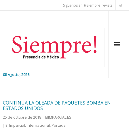
Síguenos en @Siempre_revista
08 Agosto, 2026
Inicio
Editorial
CONTINÚA LA OLEADA DE PAQUETES BOMBA EN
ESTADOS UNIDOS
Nacional
25 de octubre de 2018
ElIMPARCIAL.ES
El Imparcial
,
Internacional
,
Portada
Colaboradores