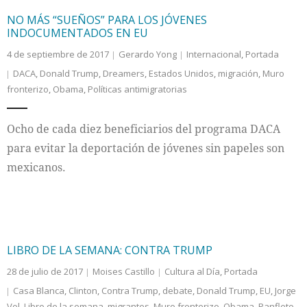
NO MÁS “SUEÑOS” PARA LOS JÓVENES
INDOCUMENTADOS EN EU
4 de septiembre de 2017
Gerardo Yong
Internacional
,
Portada
DACA
,
Donald Trump
,
Dreamers
,
Estados Unidos
,
migración
,
Muro
fronterizo
,
Obama
,
Políticas antimigratorias
Ocho de cada diez beneficiarios del programa DACA
para evitar la deportación de jóvenes sin papeles son
mexicanos.
LIBRO DE LA SEMANA: CONTRA TRUMP
28 de julio de 2017
Moises Castillo
Cultura al Día
,
Portada
Casa Blanca
,
Clinton
,
Contra Trump
,
debate
,
Donald Trump
,
EU
,
Jorge
Vol
,
Libro de la semana
,
migrantes
,
Muro fronterizo
,
Obama
,
Panfleto