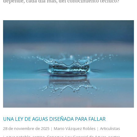
depende, cada día más, del conocimiento técnico?
UNA LEY DE AGUAS DISEÑADA PARA FALLAR
28 de noviembre de 2025
Mario Vázquez Robles
Articulistas
agua potable
,
campo
,
Conagua
,
Ley General de Aguas
,
sector