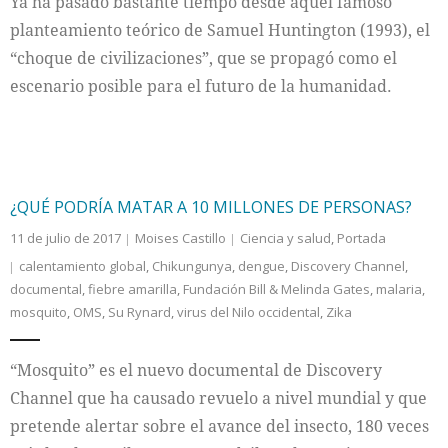
Ya ha pasado bastante tiempo desde aquel famoso
planteamiento teórico de Samuel Huntington (1993), el
“choque de civilizaciones”, que se propagó como el
escenario posible para el futuro de la humanidad.
¿QUÉ PODRÍA MATAR A 10 MILLONES DE PERSONAS?
11 de julio de 2017
Moises Castillo
Ciencia y salud
,
Portada
calentamiento global
,
Chikungunya
,
dengue
,
Discovery Channel
,
documental
,
fiebre amarilla
,
Fundación Bill & Melinda Gates
,
malaria
,
mosquito
,
OMS
,
Su Rynard
,
virus del Nilo occidental
,
Zika
“Mosquito” es el nuevo documental de Discovery
Channel que ha causado revuelo a nivel mundial y que
pretende alertar sobre el avance del insecto, 180 veces