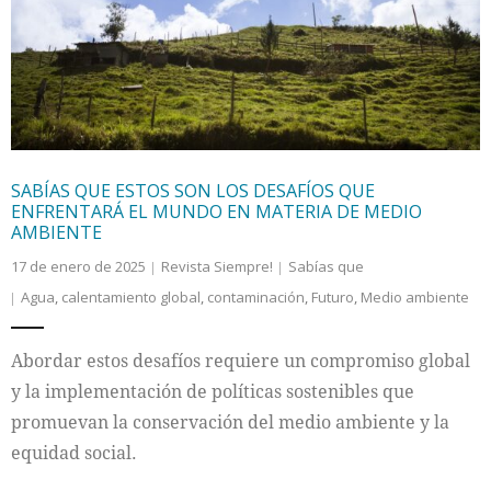
Internacional
Cultura
SABÍAS QUE ESTOS SON LOS DESAFÍOS QUE
ENFRENTARÁ EL MUNDO EN MATERIA DE MEDIO
AMBIENTE
17 de enero de 2025
Revista Siempre!
Sabías que
Agua
,
calentamiento global
,
contaminación
,
Futuro
,
Medio ambiente
Abordar estos desafíos requiere un compromiso global
y la implementación de políticas sostenibles que
promuevan la conservación del medio ambiente y la
equidad social.