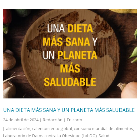
UNA DIETA MÁS SANA Y UN PLANETA MÁS SALUDABLE
24 de abril de 2024
Redacción
En corto
alimentación
,
calentamiento global
,
consumo mundial de alimentos
,
Laboratorio de Datos contra la Obesidad (LabDO)
,
Salud