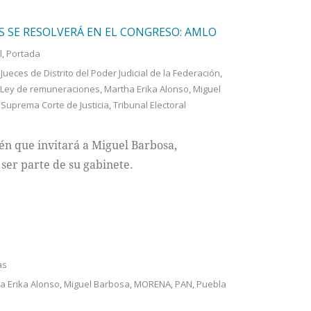
S SE RESOLVERÁ EN EL CONGRESO: AMLO
l
,
Portada
ueces de Distrito del Poder Judicial de la Federación
,
Ley de remuneraciones
,
Martha Erika Alonso
,
Miguel
,
Suprema Corte de Justicia
,
Tribunal Electoral
én que invitará a Miguel Barbosa,
ser parte de su gabinete.
as
a Erika Alonso
,
Miguel Barbosa
,
MORENA
,
PAN
,
Puebla