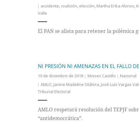
accidente
,
coalición
,
elección
,
Martha Erika Alonso
,
M
Valle
El PAN se alista para retener la polémica 
NI PRESIÓN NI AMENAZAS EN EL FALLO DE
10 de diciembre de 2018
Moises Castillo
Nacional
AMLO
,
Janine Madeline Otálora
,
José Luis Vargas Va
Tribunal Electoral
AMLO respetará resolución del TEPJF sobre 
“antidemocrática”.