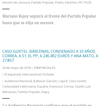
moción de censura
,
Partido Popular
,
Pedro Sánchez
,
PP
,
PSOE
Internacional
Mariano Rajoy seguirá al frente del Partido Popular
Cultura
hasta que se elija un sucesor.
CASO GÜRTEL: BÁRCENAS, CONDENADO A 33 AÑOS;
CORREA, A 51; EL PP, A 245.492 EUROS Y ANA MATO, A
27.857
24 de mayo de 2018
ElIMPARCIAL.ES
El Imparcial
,
Internacional
,
Portada
Audiencia Nacional
,
Baltasar Garzón
,
Caja B
,
Caso Gürtel
,
Comunidad Valenciana
,
España
,
Francisco Correa
,
Gürtel
,
Luis
Bárcenas
,
Partido Popular
,
Rajoy
La Audiencia Nacional confirma que el partido se