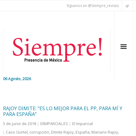
Síguenos en @Siempre_revista
06 Agosto, 2026
Inicio
Editorial
RAJOY DIMITE: “ES LO MEJOR PARA EL PP, PARA MÍ Y
PARA ESPAÑA”
Nacional
5 de junio de 2018
ElIMPARCIAL.ES
El Imparcial
Caso Gürtel
,
corrupción
,
Dimite Rajoy
,
España
,
Mariano Rajoy
,
Colaboradores