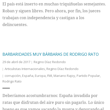
El país está inserto en muchas triquiñuelas semejantes.
Roban y siguen libres. Pero ahora, por fin, los jueces
trabajan con independencia y castigan a los
delincuentes.
BARBARIDADES MUY BÁRBARAS DE RODRIGO RATO
29 de abril de 2017
Regino Díaz Redondo
Articulistas Internacionales
,
Regino Díaz Redondo
corrupción
,
España
,
Europa
,
FMI
,
Mariano Rajoy
,
Partido Popular
,
Rodrigo Rato
Deberíamos acostumbrarnos: España invadida por
ratas que disfrutan del aire puro sin pagarlo. Lo único
bueno es que vamos sacando la mugre y depurando el