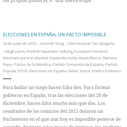
sus propias palabras, a “una nueva etapa”.
ELECCIONES EN ESPAÑA, UN PACTO IMPOSIBLE
24 de junio de 2016
Gerardo Yong
Internacional
,
Sin categoría
Birgit Lamm
,
Fredrich Naumann Stiftung
,
Fundación Friedrich
Naumann para la Libertad
,
Izquierda Unida
,
María Blanco
,
Mariano
Rajoy
,
Pactos de la Moncloa
,
Partido Comunista de España
,
Partido
Popular
,
PSOE. Elecciones en España
,
Relial
,
Syriza
,
Unidos Podemos
Para bailar un tango hacen falta dos. Para formar
gobierno en España, tras las elecciones del 20 de
diciembre, hacen falta mucho más que dos. Los
resultados de los comicios del 2015 dejaron un
Parlamento en el que aún hoy es imposible ponerse de