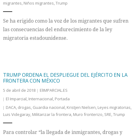
migrantes
,
Niños migrantes
,
Trump
Internacional
Se ha erigido como la voz de los migrantes que sufren
Cultura
las consecuencias del endurecimiento de la ley
migratoria estadounidense.
TRUMP ORDENA EL DESPLIEGUE DEL EJÉRCITO EN LA
FRONTERA CON MÉXICO
5 de abril de 2018
ElIMPARCIAL.ES
El Imparcial
,
Internacional
,
Portada
DACA
,
drogas
,
Guardia nacional
,
Kristjen Nielsen
,
Leyes migratorias
,
Luis Videgaray
,
Militarizar la frontera
,
Muro fronterizo
,
SRE
,
Trump
Para controlar “la llegada de inmigrantes, drogas y