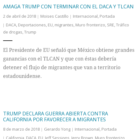
AMAGA TRUMP CON TERMINAR CON EL DACA Y TLCAN
2 de abril de 2018
Moises Castillo
Internacional
,
Portada
DACA
,
Deportaciones
,
EU
,
migrantes
,
Muro fronterizo
,
SRE
,
Tráfico
de drogas
,
Trump
El Presidente de EU señaló que México obtiene grandes
ganancias con el TLCAN y que con éstas debería
detener el flujo de migrantes que van a territorio
estadounidense.
TRUMP DECLARA GUERRA ABIERTA CONTRA
CALIFORNIA POR FAVORECER A MIGRANTES
8 de marzo de 2018
Gerardo Yong
Internacional
,
Portada
California
,
DACA
,
EU
,
Jeff Sessions
,
Jerry Brown
,
Muro fronterizo
,