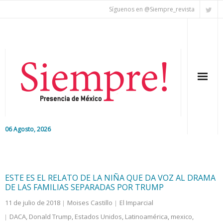
Síguenos en @Siempre_revista
06 Agosto, 2026
Inicio
Editorial
ESTE ES EL RELATO DE LA NIÑA QUE DA VOZ AL DRAMA
DE LAS FAMILIAS SEPARADAS POR TRUMP
Nacional
11 de julio de 2018
Moises Castillo
El Imparcial
DACA
,
Donald Trump
,
Estados Unidos
,
Latinoamérica
,
mexico
,
Colaboradores