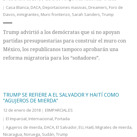
Casa Blanca
,
DACA
,
Deportaciones masivas
,
Dreamers
,
Foro de
Davos
,
inmigrantes
,
Muro fronterizo
,
Sarah Sanders
,
Trump
Trump advirtió a los demócratas que si no apoyan
partidas presupuestarias para construir el muro con
México, los republicanos tampoco aprobarán una
reforma migratoria para los “soñadores”.
TRUMP SE REFIERE A EL SALVADOR Y HAITÍ COMO
“AGUJEROS DE MIERDA”
12 de enero de 2018
ElIMPARCIAL.ES
El Imparcial
,
Internacional
,
Portada
Agujeros de mierda
,
DACA
,
El Salvador
,
EU
,
Haití
,
Migrates de mierda
,
Nicaragua
,
Noruega
,
Sudán
,
Trump