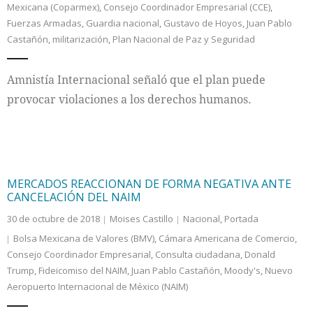
Mexicana (Coparmex)
,
Consejo Coordinador Empresarial (CCE)
,
Fuerzas Armadas
,
Guardia nacional
,
Gustavo de Hoyos
,
Juan Pablo
Internacional
Castañón
,
militarización
,
Plan Nacional de Paz y Seguridad
Cultura
Amnistía Internacional señaló que el plan puede
provocar violaciones a los derechos humanos.
MERCADOS REACCIONAN DE FORMA NEGATIVA ANTE
CANCELACIÓN DEL NAIM
30 de octubre de 2018
Moises Castillo
Nacional
,
Portada
Bolsa Mexicana de Valores (BMV)
,
Cámara Americana de Comercio
,
Consejo Coordinador Empresarial
,
Consulta ciudadana
,
Donald
Trump
,
Fideicomiso del NAIM
,
Juan Pablo Castañón
,
Moody's
,
Nuevo
Aeropuerto Internacional de México (NAIM)