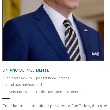
UN AÑO DE PRESIDENTE
21 de enero de 2022
José Eduardo Campos
Articulistas
,
Internacional
aniversario
,
Estados Unidos
,
Joe Biden
,
Presidencia
En el balance a un año el presidente, Joe Biden, dijo que