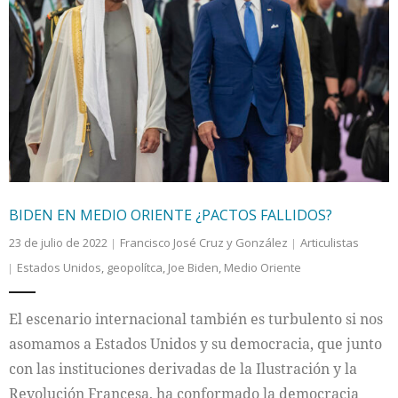
BIDEN EN MEDIO ORIENTE ¿PACTOS FALLIDOS?
23 de julio de 2022
Francisco José Cruz y González
Articulistas
Estados Unidos
,
geopolítca
,
Joe Biden
,
Medio Oriente
El escenario internacional también es turbulento si nos
asomamos a Estados Unidos y su democracia, que junto
con las instituciones derivadas de la Ilustración y la
Revolución Francesa, ha conformado la democracia