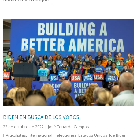
BIDEN EN BUSCA DE LOS VOTOS
22 de octubre de 2022
José Eduardo Campos
Articulistas
,
Internacional
elecciones
,
Estados Unidos
,
Joe Biden