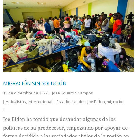
MIGRACIÓN SIN SOLUCIÓN
10 de diciembre de 2022
José Eduardo Campos
Articulistas
,
Internacional
Estados Unidos
,
Joe Biden
,
migración
Joe Biden ha tenido que desandar algunas de las
políticas de su predecesor, empezando por apoyar de
forma decidida a las sociedades civiles de la región en