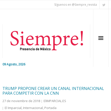
Síguenos en @Siempre_revista
09 Agosto, 2026
Inicio
Editorial
TRUMP PROPONE CREAR UN CANAL INTERNACIONAL
PARA COMPETIR CON LA CNN
Nacional
27 de noviembre de 2018
ElIMPARCIAL.ES
El Imparcial
,
Internacional
,
Portada
Colaboradores