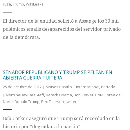
rusa
,
Trump
,
WikiLeaks
El director de la entidad solicitó a Assange los 33 mil
polémicos emails desaparecidos del servidor privado
de la demócrata.
SENADOR REPUBLICANO Y TRUMP SE PELEAN EN
ABIERTA GUERRA TUITERA
25 de octubre de 2017
Moises Castillo
Internacional
,
Portada
AlertTheDayCareStaff
,
Barack Obama
,
Bob Corker
,
CNN
,
Corea del
Norte
,
Donald Trump
,
Rex Tillerson
,
twitter
Bob Corker aseguró que Trump será recordado en la
historia por “degradar a la nación”.