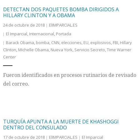
DETECTAN DOS PAQUETES BOMBA DIRIGIDOS A
HILLARY CLINTON Y A OBAMA
24 de octubre de 2018
ElIMPARCIAL.ES
El Imparcial
,
Internacional
,
Portada
Barack Obama
,
bomba
,
CNN
,
elecciones
,
EU
,
explosivos
,
FBI
,
Hillary
Clinton
,
Michelle Obama
,
Nueva York
,
Servicio Secreto
,
Time Warner
Center
Fueron identificados en procesos rutinarios de revisado
del correo.
TURQUÍA APUNTA A LA MUERTE DE KHASHOGGI
DENTRO DEL CONSULADO
17 de octubre de 2018
ElIMPARCIAL.ES
El Imparcial