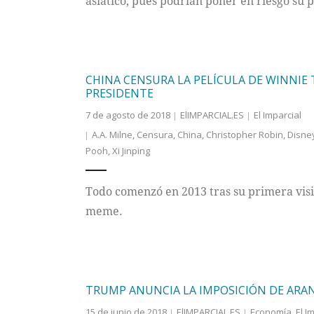
asiático, pues podrían poner en riesgo su p
CHINA CENSURA LA PELÍCULA DE WINNIE 
PRESIDENTE
7 de agosto de 2018
ElIMPARCIAL.ES
El Imparcial
A.A. Milne
,
Censura
,
China
,
Christopher Robin
,
Disne
Pooh
,
Xi Jinping
Todo comenzó en 2013 tras su primera visit
meme.
TRUMP ANUNCIA LA IMPOSICIÓN DE ARAN
15 de junio de 2018
ElIMPARCIAL.ES
Economía
,
El I