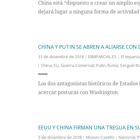
China está “dispuesto a crear un amplio esp
dejará lugar a ninguna forma de actividad 
CHINA Y PUTIN SE ABREN A ALIARSE CO
31 de diciembre de 2018
ElIMPARCIAL.ES
El Imparci
China
,
EU
,
Guerra Comercial
,
Putin
,
Rusia
,
Serguéi R
Los dos antagonistas históricos de Estados
acercar posturas con Washington.
EEUU Y CHINA FIRMAN UNA TREGUA EN S
3 de diciembre de 2018
Moises Castillo
Nacional
,
P