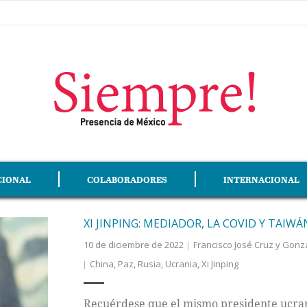
CIONAL
COLABORADORES
INTERNACIONAL
XI JINPING: MEDIADOR, LA COVID Y TAIWÁ
10 de diciembre de 2022
Francisco José Cruz y Gonz
China
,
Paz
,
Rusia
,
Ucrania
,
Xi Jinping
Recuérdese que el mismo presidente ucrani