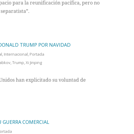
acio para la reunificación pacífica, pero no
separatista”.
N DONALD TRUMP POR NAVIDAD
al
,
Internacional
,
Portada
iabkov
,
Trump
,
Xi Jinping
 Unidos han explicitado su voluntad de
U GUERRA COMERCIAL
ortada