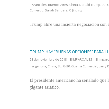
Aranceles
,
Buenos Aires
,
China
,
Donald Trump
,
EU
,
G
Comercio
,
Sarah Sanders
,
Xi Jinping
Trump abre una incierta negociación con el
TRUMP: HAY “BUENAS OPCIONES” PARA L
28 de noviembre de 2018
ElIMPARCIAL.ES
El Imparc
argentina
,
China
,
EU
,
G-20
,
Guerra Comercial
,
Larry 
El presidente americano ha señalado que la
gigante asiático.