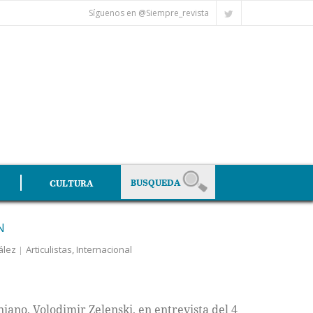
Síguenos en @Siempre_revista
CULTURA
N
ález
Articulistas
,
Internacional
ano, Volodimir Zelenski, en entrevista del 4