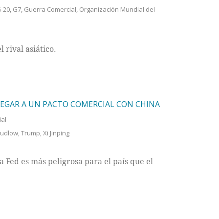
-20
,
G7
,
Guerra Comercial
,
Organización Mundial del
 rival asiático.
LEGAR A UN PACTO COMERCIAL CON CHINA
ial
Kudlow
,
Trump
,
Xi Jinping
 Fed es más peligrosa para el país que el