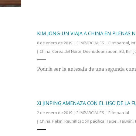
KIM JONG-UN VIAJA A CHINA EN PLENAS
8 de enero de 2019
ElIMPARCIAL.ES
El Imparcial
,
In
China
,
Corea del Norte
,
Desnuclearización
,
EU
,
Kim J
Podría ser la antesala de una segunda cum
XI JINPING AMENAZA CON EL USO DE LA 
2 de enero de 2019
ElIMPARCIAL.ES
El Imparcial
China
,
Pekín
,
Reunificación pacífica
,
Taipei
,
Taiwán
,