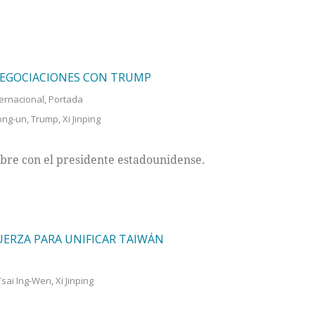
 NEGOCIACIONES CON TRUMP
ternacional
,
Portada
ong-un
,
Trump
,
Xi Jinping
bre con el presidente estadounidense.
FUERZA PARA UNIFICAR TAIWÁN
Tsai Ing-Wen
,
Xi Jinping