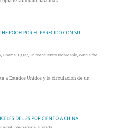
ropia estabilidad nacional.
THE POOH POR EL PARECIDO CON SU
y
,
Obama
,
Tigger
,
Un reencuentro inolvidable
,
Winnie the
a a Estados Unidos y la circulación de un
CELES DEL 25 POR CIENTO A CHINA
mparcial
,
Internacional
,
Portada