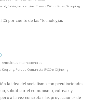
cial
,
Pekín
,
tecnologías
,
Trump
,
Wilbur Ross
,
Xi Jinping
 25 por ciento de las “tecnologías
O
l
,
Articulistas Internacionales
Li Keqiang
,
Partido Comunista (PCCh)
,
Xi Jinping
n la idea del socialismo con peculiaridades
mo, solidificar el comunismo, cultivar y
, pero a la vez concretar las proyecciones de