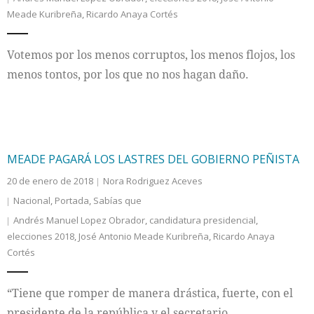
Meade Kuribreña
,
Ricardo Anaya Cortés
Votemos por los menos corruptos, los menos flojos, los
menos tontos, por los que no nos hagan daño.
MEADE PAGARÁ LOS LASTRES DEL GOBIERNO PEÑISTA
20 de enero de 2018
Nora Rodriguez Aceves
Nacional
,
Portada
,
Sabías que
Andrés Manuel Lopez Obrador
,
candidatura presidencial
,
elecciones 2018
,
José Antonio Meade Kuribreña
,
Ricardo Anaya
Cortés
“Tiene que romper de manera drástica, fuerte, con el
presidente de la república y el secretario