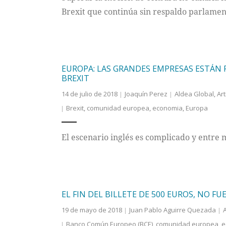
Brexit que continúa sin respaldo parlament
EUROPA: LAS GRANDES EMPRESAS ESTÁN
BREXIT
14 de julio de 2018
Joaquín Perez
Aldea Global
,
Art
Brexit
,
comunidad europea
,
economia
,
Europa
El escenario inglés es complicado y entre 
EL FIN DEL BILLETE DE 500 EUROS, NO F
19 de mayo de 2018
Juan Pablo Aguirre Quezada
Banco Común Europeo (BCE)
,
comunidad europea
,
e