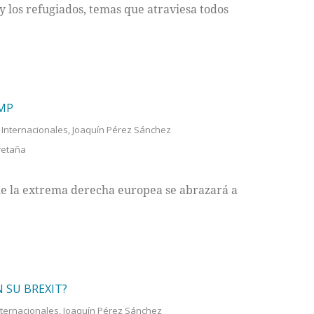
 y los refugiados, temas que atraviesa todos
UMP
s Internacionales
,
Joaquín Pérez Sánchez
retaña
que la extrema derecha europea se abrazará a
 SU BREXIT?
Internacionales
,
Joaquín Pérez Sánchez