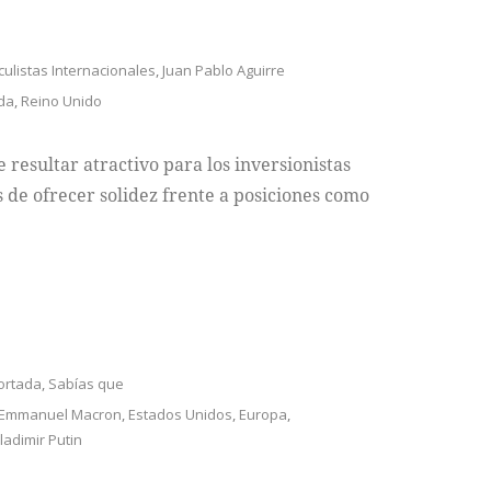
iculistas Internacionales
,
Juan Pablo Aguirre
nda
,
Reino Unido
 resultar atractivo para los inversionistas
e ofrecer solidez frente a posiciones como
ortada
,
Sabías que
Emmanuel Macron
,
Estados Unidos
,
Europa
,
ladimir Putin