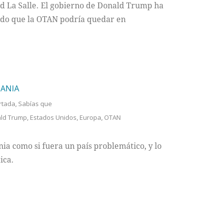
ad La Salle. El gobierno de Donald Trump ha
rado que la OTAN podría quedar en
MANIA
rtada
,
Sabías que
ld Trump
,
Estados Unidos
,
Europa
,
OTAN
ia como si fuera un país problemático, y lo
ica.