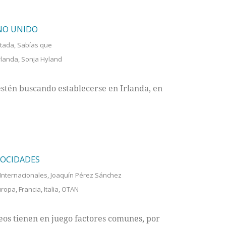
INO UNIDO
tada
,
Sabías que
rlanda
,
Sonja Hyland
estén buscando establecerse en Irlanda, en
LOCIDADES
 Internacionales
,
Joaquín Pérez Sánchez
uropa
,
Francia
,
Italia
,
OTAN
peos tienen en juego factores comunes, por