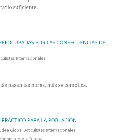
ario suficiente.
 PREOCUPADAS POR LAS CONSECUENCIAS DEL
iculistas Internacionales
más pasan las horas, más se complica.
UE PRÁCTICO PARA LA POBLACIÓN
Aldea Global
,
Articulistas Internacionales
conomia
,
euro
,
Europa