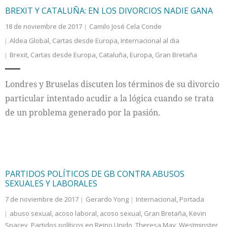
BREXIT Y CATALUÑA: EN LOS DIVORCIOS NADIE GANA
18 de noviembre de 2017
Camilo José Cela Conde
Aldea Global
,
Cartas desde Europa
,
Internacional al dia
Brexit
,
Cartas desde Europa
,
Cataluña
,
Europa
,
Gran Bretaña
Londres y Bruselas discuten los términos de su divorcio
particular intentado acudir a la lógica cuando se trata
de un problema generado por la pasión.
PARTIDOS POLÍTICOS DE GB CONTRA ABUSOS
SEXUALES Y LABORALES
7 de noviembre de 2017
Gerardo Yong
Internacional
,
Portada
abuso sexual
,
acoso laboral
,
acoso sexual
,
Gran Bretaña
,
Kevin
Spacey
,
Partidos políticos en Reino Unido
,
Theresa May
,
Westminster