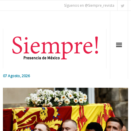
Síguenos en @Siempre_revista
07 Agosto, 2026
Inicio
Editorial
Nacional
Colaboradores