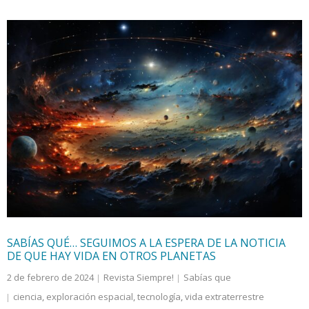
SABÍAS QUÉ… SEGUIMOS A LA ESPERA DE LA NOTICIA
DE QUE HAY VIDA EN OTROS PLANETAS
2 de febrero de 2024
Revista Siempre!
Sabías que
ciencia
,
exploración espacial
,
tecnología
,
vida extraterrestre