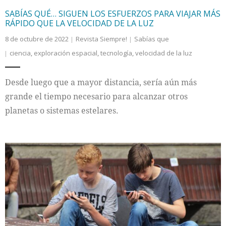
SABÍAS QUÉ… SIGUEN LOS ESFUERZOS PARA VIAJAR MÁS
RÁPIDO QUE LA VELOCIDAD DE LA LUZ
8 de octubre de 2022
Revista Siempre!
Sabías que
ciencia
,
exploración espacial
,
tecnología
,
velocidad de la luz
Desde luego que a mayor distancia, sería aún más
grande el tiempo necesario para alcanzar otros
planetas o sistemas estelares.