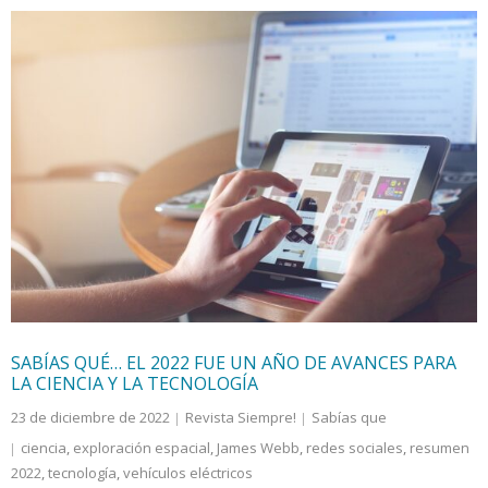
SABÍAS QUÉ… EL 2022 FUE UN AÑO DE AVANCES PARA
LA CIENCIA Y LA TECNOLOGÍA
23 de diciembre de 2022
Revista Siempre!
Sabías que
ciencia
,
exploración espacial
,
James Webb
,
redes sociales
,
resumen
2022
,
tecnología
,
vehículos eléctricos