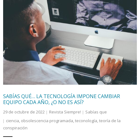
SABÍAS QUÉ… LA TECNOLOGÍA IMPONE CAMBIAR
EQUIPO CADA AÑO, ¿O NO ES ASÍ?
29 de octubre de 2022
Revista Siempre!
Sabías que
ciencia
,
obsolescencia programada
,
teconología
,
teoría de la
conspiración