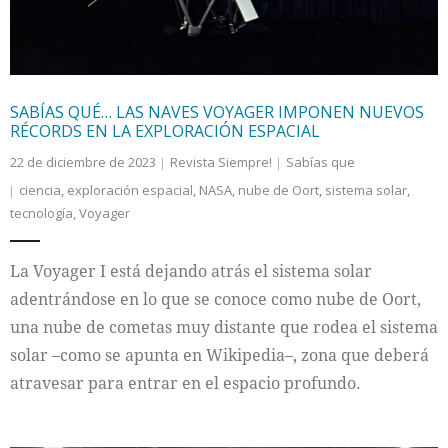
SABÍAS QUÉ… LAS NAVES VOYAGER IMPONEN NUEVOS
RÉCORDS EN LA EXPLORACIÓN ESPACIAL
22 de diciembre de 2023
Revista Siempre!
Sabías que
ciencia
,
exploración espacial
,
NASA
,
nube de Oort
,
sistema solar
,
tecnología
,
Voyager
La Voyager I está dejando atrás el sistema solar
adentrándose en lo que se conoce como nube de Oort,
una nube de cometas muy distante que rodea el sistema
solar –como se apunta en Wikipedia–, zona que deberá
atravesar para entrar en el espacio profundo.