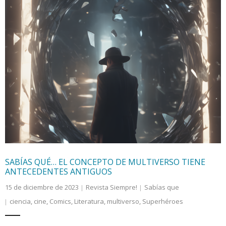
SABÍAS QUÉ… EL CONCEPTO DE MULTIVERSO TIENE
ANTECEDENTES ANTIGUOS
15 de diciembre de 2023
Revista Siempre!
Sabías que
ciencia
,
cine
,
Comics
,
Literatura
,
multiverso
,
Superhéroes