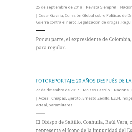
25 de septiembre de 2018
Revista Siempre!
Nacion
Cesar Gaviria
,
Comisión Global sobre Políticas de D
Guerra contra el narco
,
Legalización de drogas
,
Regul
Por su parte, el expresidente de Colombia,
para regular.
FOTOREPORTAJE: 20 AÑOS DESPUÉS DE L
22 de diciembre de 2017
Moises Castillo
Nacional
,
Acteal
,
Chiapas
,
Ejército
,
Ernesto Zedillo
,
EZLN
,
Indíg
Acteal
,
paramilitares
El Obispo de Saltillo, Coahuila, Raúl Vera,
representa el ícono de la impunidad del E