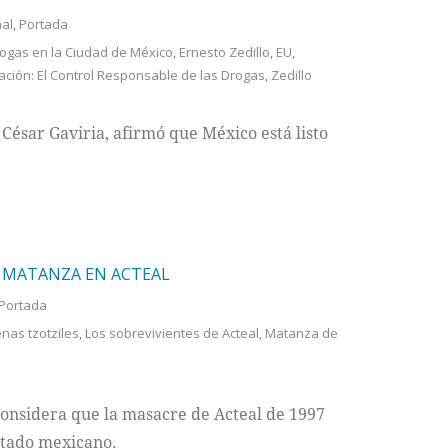
al
,
Portada
rogas en la Ciudad de México
,
Ernesto Zedillo
,
EU
,
ación: El Control Responsable de las Drogas
,
Zedillo
 César Gaviria, afirmó que México está listo
A MATANZA EN ACTEAL
Portada
enas tzotziles
,
Los sobrevivientes de Acteal
,
Matanza de
 considera que la masacre de Acteal de 1997
stado mexicano.