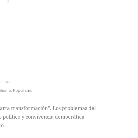
ulistas
alismo
,
Populismo
cuarta transformación”. Los problemas del
o político y convivencia democrática
ico…