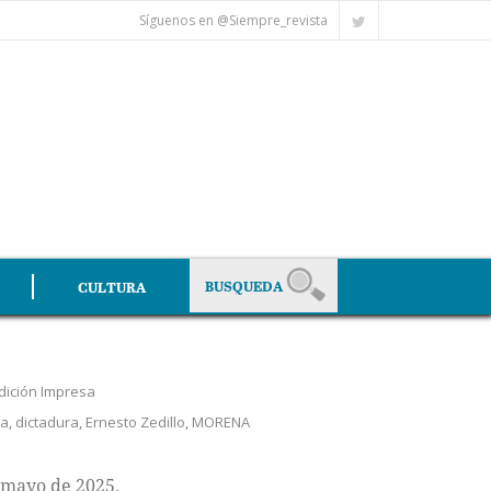
Síguenos en @Siempre_revista
CULTURA
dición Impresa
ia
,
dictadura
,
Ernesto Zedillo
,
MORENA
 mayo de 2025.