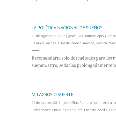
LA POLÍTICA NACIONAL DE SUEÑOS
19 de agosto de 2017
José Elías Romero Apis
Articu
Carlos Salinas
,
Ernesto Zedillo
,
mexico
,
politica
,
realp
Recomendaría solo dos métodos para los m
sueñen. Otro, sedarlos prolongadamente p
MILAGROS O SUERTE
22 de julio de 2017
José Elías Romero Apis
Articulis
elecciones
,
Enrique Peña Nieto
,
Ernesto Zedillo
,
Feli