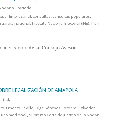
Nacional
,
Portada
esor Empresarial
,
consultas
,
consultas populares
,
Guardia nacional
,
Instituto Nacional Electoral (INE)
,
Tren
e a creación de su Consejo Asesor
OBRE LEGALIZACIÓN DE AMAPOLA
ortada
ito
,
Ernesto Zedillo
,
Olga Sánchez Cordero
,
Salvador
 uso medicinal.
,
Suprema Corte de Justicia de la Nación