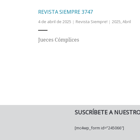
REVISTA SIEMPRE 3747
4 de abril de 2025
Revista Siempre!
2025
,
Abril
Jueces Cómplices
SUSCRÍBETE A NUESTR
[mc4wp_form id=”245066″]