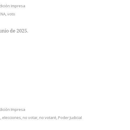
dición Impresa
ENA
,
voto
unio de 2025.
dición Impresa
l
,
elecciones
,
no votar
,
no votaré
,
Poder Judicial