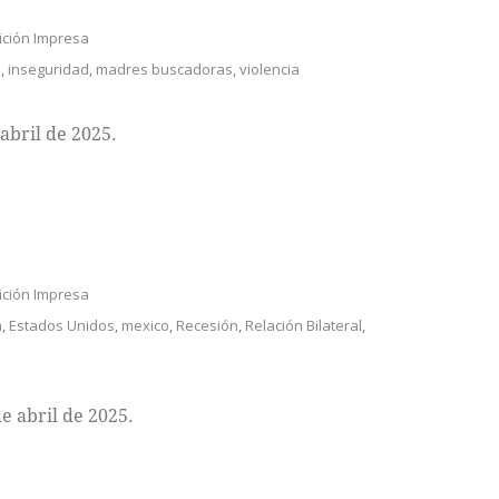
ición Impresa
o
,
inseguridad
,
madres buscadoras
,
violencia
abril de 2025.
ición Impresa
a
,
Estados Unidos
,
mexico
,
Recesión
,
Relación Bilateral
,
e abril de 2025.