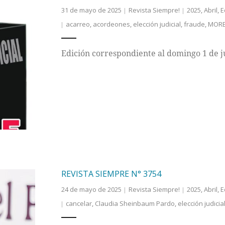
31 de mayo de 2025
Revista Siempre!
2025
,
Abril
,
E
acarreo
,
acordeones
,
elección judicial
,
fraude
,
MOR
Edición correspondiente al domingo 1 de j
REVISTA SIEMPRE N° 3754
24 de mayo de 2025
Revista Siempre!
2025
,
Abril
,
E
cancelar
,
Claudia Sheinbaum Pardo
,
elección judicia