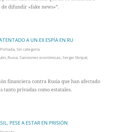
a de difundir «fake news»”.
ATENTADO A UN EX ESPÍA EN RU
,
Portada
,
Sin categoría
utin
,
Rusia
,
Sanciones económicas
,
Sergei Skripal
,
ón financiera contra Rusia que han afectado
s tanto privadas como estatales.
IL, PESE A ESTAR EN PRISIÓN