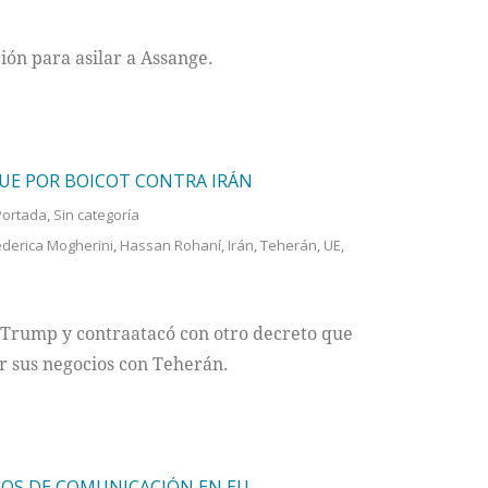
ón para asilar a Assange.
 UE POR BOICOT CONTRA IRÁN
Portada
,
Sin categoría
ederica Mogherini
,
Hassan Rohaní
,
Irán
,
Teherán
,
UE
,
 Trump y contraatacó con otro decreto que
 sus negocios con Teherán.
OS DE COMUNICACIÓN EN EU