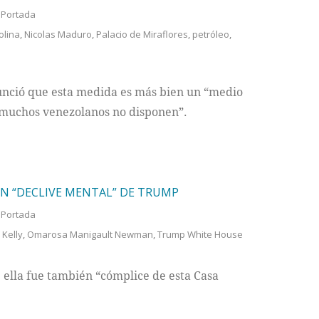
,
Portada
olina
,
Nicolas Maduro
,
Palacio de Miraflores
,
petróleo
,
unció que esta medida es más bien un “medio
ue muchos venezolanos no disponen”.
N “DECLIVE MENTAL” DE TRUMP
,
Portada
 Kelly
,
Omarosa Manigault Newman
,
Trump White House
la fue también “cómplice de esta Casa