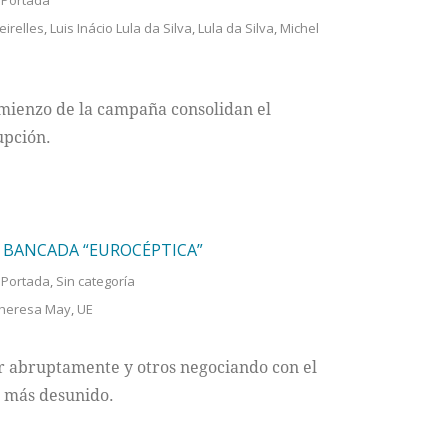
,
Portada
irelles
,
Luis Inácio Lula da Silva
,
Lula da Silva
,
Michel
omienzo de la campaña consolidan el
upción.
 BANCADA “EUROCÉPTICA”
,
Portada
,
Sin categoría
heresa May
,
UE
r abruptamente y otros negociando con el
 más desunido.