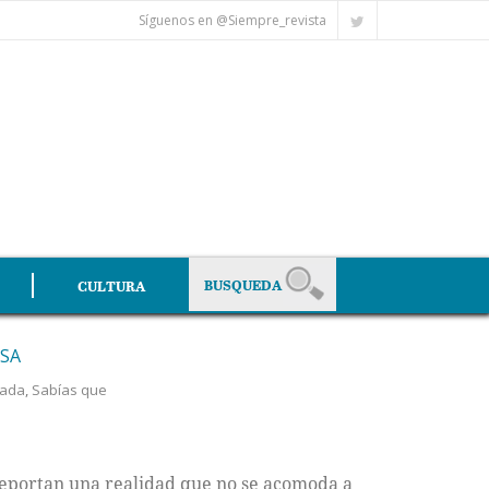
Síguenos en @Siempre_revista
CULTURA
NSA
tada
,
Sabías que
reportan una realidad que no se acomoda a