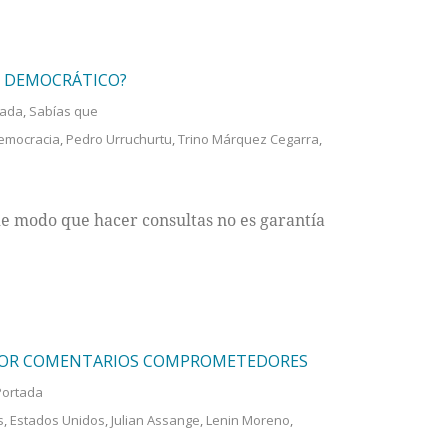
E DEMOCRÁTICO?
tada
,
Sabías que
emocracia
,
Pedro Urruchurtu
,
Trino Márquez Cegarra
,
e modo que hacer consultas no es garantía
 POR COMENTARIOS COMPROMETEDORES
Portada
s
,
Estados Unidos
,
Julian Assange
,
Lenin Moreno
,