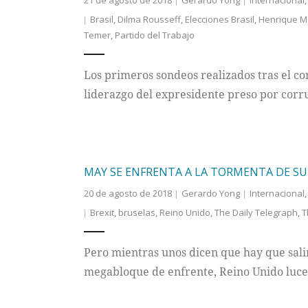
21 de agosto de 2018
Gerardo Yong
Internacional
Brasil
,
Dilma Rousseff
,
Elecciones Brasil
,
Henrique Me
Temer
,
Partido del Trabajo
Los primeros sondeos realizados tras el c
liderazgo del expresidente preso por corr
MAY SE ENFRENTA A LA TORMENTA DE SU
20 de agosto de 2018
Gerardo Yong
Internacional
Brexit
,
bruselas
,
Reino Unido
,
The Daily Telegraph
,
T
Pero mientras unos dicen que hay que sali
megabloque de enfrente, Reino Unido luce